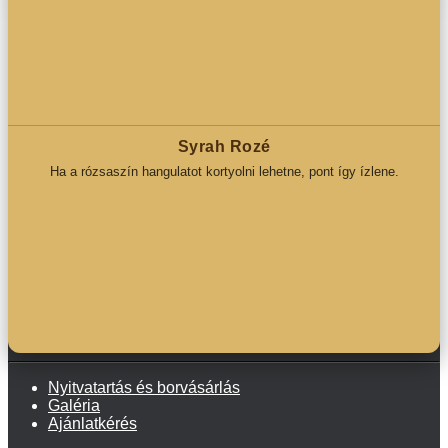
Syrah Rozé
Ha a rózsaszín hangulatot kortyolni lehetne, pont így ízlene.
Nyitvatartás és borvásárlás
Galéria
Ajánlatkérés