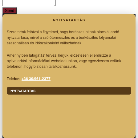
NYITVATARTÁS
Szeretnénk felhívni a figyelmet, hogy borászatunknak nincs állandó
nyitvatartása, mivel a szőlőtermesztés és a borkészítés folyamatai
szezonálisan és időszakonként változhatnak.
Amennyiben látogatást tervez, kérjük, előzetesen ellenőrizze a
nyitvatartási információkat weboldalunkon, vagy egyeztessen velünk
telefonon, hogy biztosan találkozhassunk.
Telefon:
+36 30/961-2377
NYITVATARTÁS