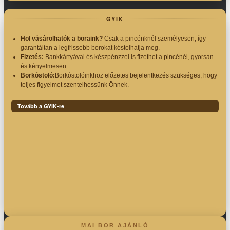
GYIK
Hol vásárolhatók a boraink?
Csak a pincénknél személyesen, így
garantáltan a legfrissebb borokat kóstolhatja meg.
Fizetés:
Bankkártyával és készpénzzel is fizethet a pincénél, gyorsan
és kényelmesen.
Borkóstoló:
Borkóstolóinkhoz előzetes bejelentkezés szükséges, hogy
teljes figyelmet szentelhessünk Önnek.
Tovább a GYIK-re
MAI BOR AJÁNLÓ