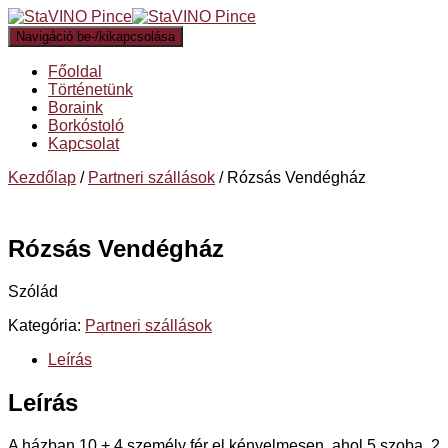
Navigáció be-/kikapcsolása
Főoldal
Történetünk
Boraink
Borkóstoló
Kapcsolat
Kezdőlap
/
Partneri szállások
/ Rózsás Vendégház
Rózsás Vendégház
Szólád
Kategória:
Partneri szállások
Leírás
Leírás
A házban 10 + 4 személy fér el kényelmesen, ahol 5 szoba, 2