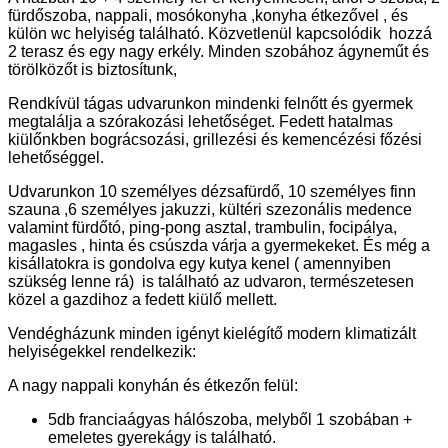
fürdőszoba, nappali, mosókonyha ,konyha étkezővel , és
külön wc helyiség található. Közvetlenül kapcsolódik hozzá
2 terasz és egy nagy erkély. Minden szobához ágyneműt és
törölközőt is biztosítunk,
Rendkívül tágas udvarunkon mindenki felnőtt és gyermek
megtalálja a szórakozási lehetőséget. Fedett hatalmas
kiülőnkben bográcsozási, grillezési és kemencézési főzési
lehetőséggel.
Udvarunkon 10 személyes dézsafürdő, 10 személyes finn
szauna ,6 személyes jakuzzi, kültéri szezonális medence
valamint fürdőtó, ping-pong asztal, trambulin, focipálya,
magasles , hinta és csúszda várja a gyermekeket. És még a
kisállatokra is gondolva egy kutya kenel ( amennyiben
szükség lenne rá) is található az udvaron, természetesen
közel a gazdihoz a fedett kiülő mellett.
Vendégházunk minden igényt kielégítő modern klimatizált
helyiségekkel rendelkezik:
A nagy nappali konyhán és étkezőn felül:
5db franciaágyas hálószoba, melyből 1 szobában +
emeletes gyerekágy is található.