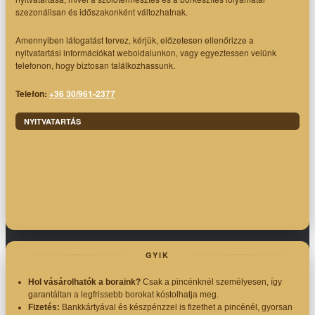
szezonálisan és időszakonként változhatnak.
Amennyiben látogatást tervez, kérjük, előzetesen ellenőrizze a
nyitvatartási információkat weboldalunkon, vagy egyeztessen velünk
telefonon, hogy biztosan találkozhassunk.
Telefon:
+36 30/961-2377
NYITVATARTÁS
GYIK
Hol vásárolhatók a boraink?
Csak a pincénknél személyesen, így
garantáltan a legfrissebb borokat kóstolhatja meg.
Fizetés:
Bankkártyával és készpénzzel is fizethet a pincénél, gyorsan