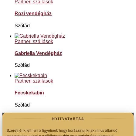
Partneri szállások
Rozi vendégház
Szólád
Partneri szállások
Gabriella Vendégház
Szólád
Partneri szállások
Fecskekabin
Szólád
NYITVATARTÁS
Szeretnénk felhívni a figyelmet, hogy borászatunknak nincs állandó
nyitvatartása, mivel a szőlőtermesztés és a borkészítés folyamatai