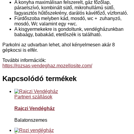
A konyha maximálisan felszerelt, gáz főzőlap,
páraelszívó, kombinált sütő, mikrohullámú sütő,
fagyasztós hűtőszekrény, darálós kávéfőző, vízforraló.
Fürdőszoba melyben kád, mosdó, wc + zuhanyzó,
mosdó, Wc valamint egy +wc.
A kisgyermekekre is gondoltunk, vendégházunkban
babaágy, babakád, etetőszék is található.
Parkolni az udvarban lehet, ahol kényelmesen akár 8
gépkocsi is elfér.
További információk:
https://rozsas-vendeghaz.mozellosite.com/
Kapcsolódó termékek
Partneri szállások
Rajczi Vendégház
Balatonszemes