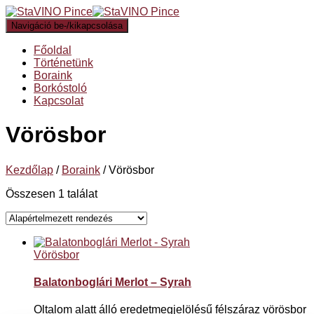
Navigáció be-/kikapcsolása
Főoldal
Történetünk
Boraink
Borkóstoló
Kapcsolat
Vörösbor
Kezdőlap
/
Boraink
/ Vörösbor
Összesen 1 találat
Vörösbor
Balatonboglári Merlot – Syrah
Oltalom alatt álló eredetmegjelölésű félszáraz vörösbor