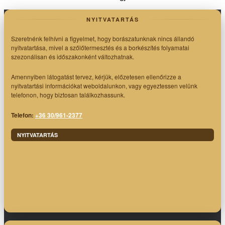
NYITVATARTÁS
Szeretnénk felhívni a figyelmet, hogy borászatunknak nincs állandó
nyitvatartása, mivel a szőlőtermesztés és a borkészítés folyamatai
szezonálisan és időszakonként változhatnak.
Amennyiben látogatást tervez, kérjük, előzetesen ellenőrizze a
nyitvatartási információkat weboldalunkon, vagy egyeztessen velünk
telefonon, hogy biztosan találkozhassunk.
Telefon:
+36 30/961-2377
NYITVATARTÁS