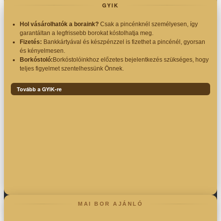
GYIK
Hol vásárolhatók a boraink?
Csak a pincénknél személyesen, így
garantáltan a legfrissebb borokat kóstolhatja meg.
Fizetés:
Bankkártyával és készpénzzel is fizethet a pincénél, gyorsan
és kényelmesen.
Borkóstoló:
Borkóstolóinkhoz előzetes bejelentkezés szükséges, hogy
teljes figyelmet szentelhessünk Önnek.
Tovább a GYIK-re
MAI BOR AJÁNLÓ