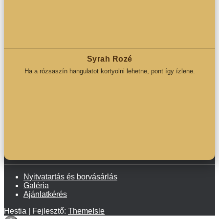
Syrah Rozé
Ha a rózsaszín hangulatot kortyolni lehetne, pont így ízlene.
Nyitvatartás és borvásárlás
Galéria
Ajánlatkérés
Hestia | Fejlesztő:
ThemeIsle